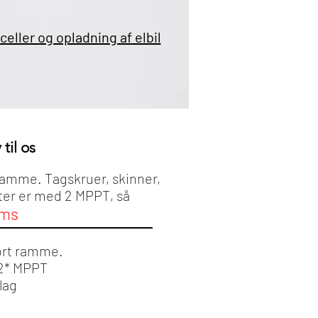
lceller og opladning af elbil
 til os
 ramme. Tagskruer, skinner,
rter er med 2 MPPT, så
oms
sort ramme.
 2* MPPT
lag