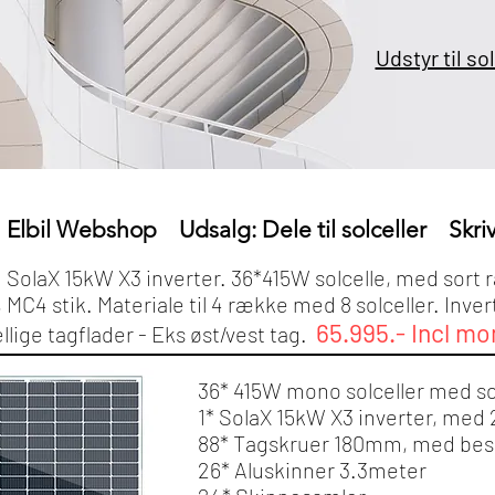
Udstyr til so
Elbil Webshop
Udsalg: Dele til solceller
Skriv
: SolaX 15kW X3 inverter. 36*415W solcelle, med sort
MC4 stik. Materiale til 4 række med 8 solceller. Inve
65.995.- Incl m
llige tagflader - Eks øst/vest tag.
36* 415W mono solceller med 
1* SolaX 15kW X3 inverter, med
88* Tagskruer 180mm, med bes
26* Aluskinner 3.3meter