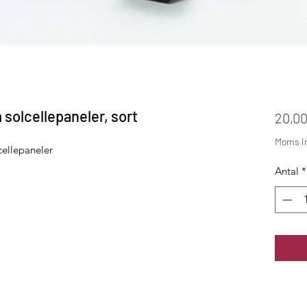
solcellepaneler, sort
20,00
Moms In
cellepaneler
Antal
*